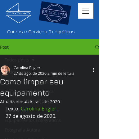
Cursos e Serviços Fotográficos
Post
Todos posts
Carolina Engler
Todos posts
27 de ago. de 2020
2 min de leitura
Como limpar seu
Mestres da Fotografia
equipamento
Composição Fotográfica
Técnicas Fotográficas
Atualizado:
4 de set. de 2020
Texto: 
Carolina Engler
.
Iluminação
27 de agosto de 2020.
Equipamentos Fotográficos
Fotografia Autoral