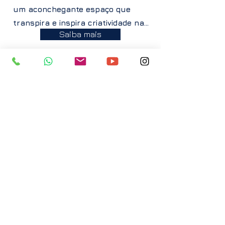
um aconchegante espaço que
transpira e inspira criatividade na...
Saiba mais
Facebook
Fale com a gente:
WhatsApp
(19) 99116-9443 /
(19)