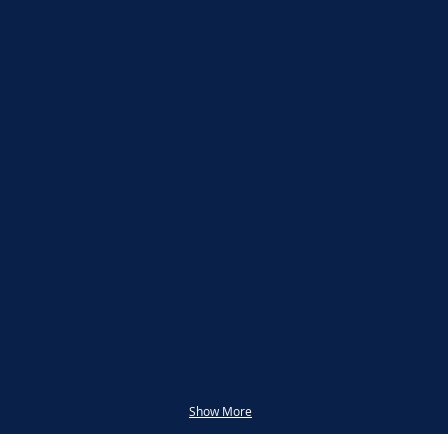
ercule
lorence
020
Para ver a Cidade
Procura-se
ostra
Intervenção
otográfica
Urbana
Show More