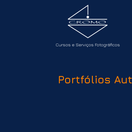
Cursos e Serviços Fotográficos
Portfólios Au
Horizontes Possíveis
Fotografia
E
em
i
goma
d
bicromatada
F