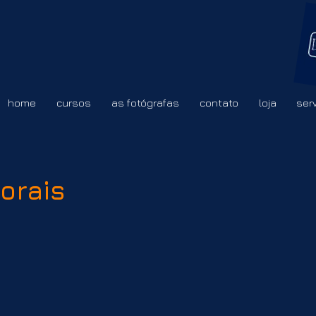
home
cursos
as fotógrafas
contato
loja
ser
torais
Outros Carnavais
Recorpo Reluz
nsaio
Mostra
ntegrante
fotográfica
o
estival