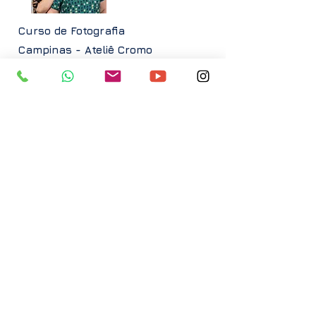
Curso de Fotografia
Campinas - Ateliê Cromo
As irmãs e fotógrafas
Carolina Engler e Juliana Engler
fundaram o Ateliê Cromo em 1998,
um aconchegante espaço que
transpira e inspira criatividade na...
Saiba mais
Facebook