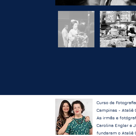
Curso de Fotografi
Campinas - Ateliê
As irmãs e fotógra
Carolina Engler e 
fundaram o Ateliê