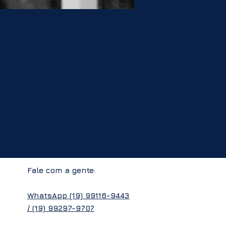
Fale com a gente:
WhatsApp
(19) 99116-9443
/
(19) 99297-9707