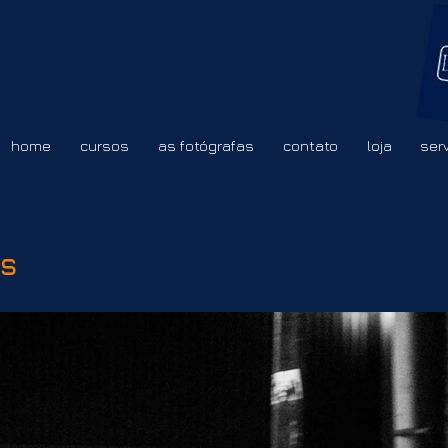
home
cursos
as fotógrafas
contato
loja
ser
es