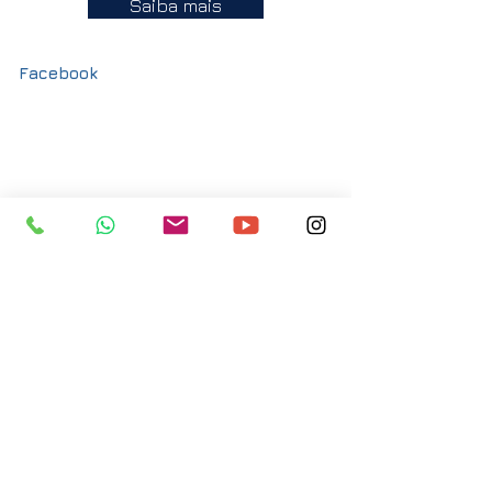
Saiba mais
Facebook
Fale com a gente:
WhatsApp
(19) 99116-9443 /
(19)
99297-9707
ateliecromo@gmail.com