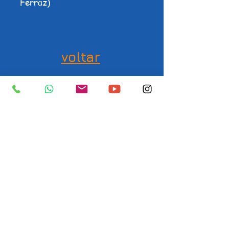
Ferraz)
voltar
Curso de Fotografia
Campinas - Ateliê Cromo
As irmãs e fotógrafas
Carolina Engler e Juliana Engler
fundaram o Ateliê Cromo em 1998,