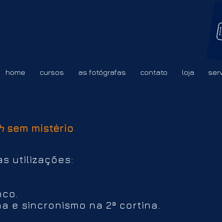
home
cursos
as fotógrafas
contato
loja
ser
h
sem mistério
s utilizações:
co.
na e sincronismo na 2ª cortina.