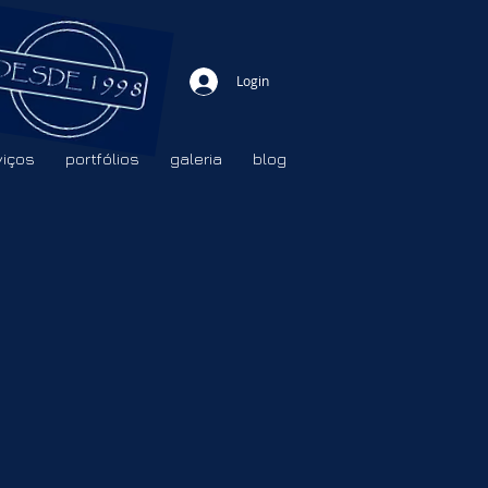
Login
viços
portfólios
galeria
blog