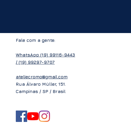
Fale com a gente:
WhatsApp
(19) 99116-9443
/
(19) 99297-9707
ateliecromo@gmail.com
Rua Álvaro Müller, 151.
Campinas / SP / Brasil