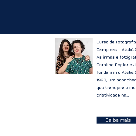
Curso de Fotografi
Campinas - Ateliê
As irmãs e fotógra
Carolina Engler e 
fundaram o Ateliê
1998, um aconche
que transpira e ins
criatividade na...
Saiba mais