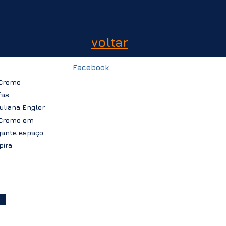
voltar
Facebook
a
 Cromo
fas
Juliana Engler
 Cromo em
gante espaço
pira