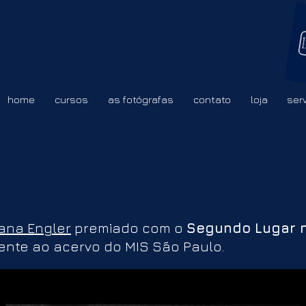
home
cursos
as fotógrafas
contato
loja
ser
iana Engler
premiado com o
Segundo Lugar n
ente ao acervo do MIS São Paulo.