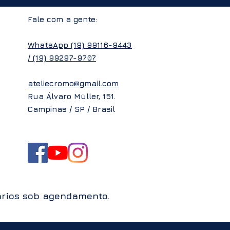
Fale com a gente:
WhatsApp
(19) 99116-9443
/
(19) 99297-9707
ateliecromo@gmail.com
Rua Álvaro Müller, 151.
Campinas / SP / Brasil
ários sob agendamento.