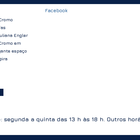
Facebook
a
 Cromo
fas
Juliana Engler
 Cromo em
gante espaço
pira
: segunda a quinta
das 13 h às 18 h.
Outros hor