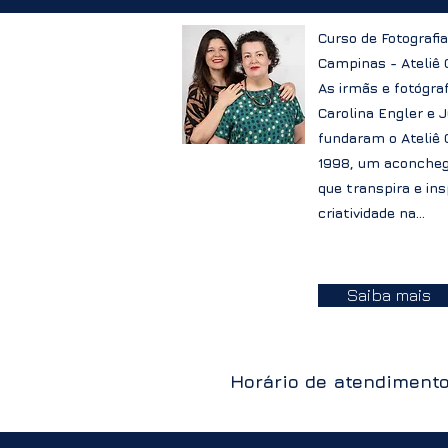
Curso de Fotografi
Campinas - Ateliê
As irmãs e fotógra
Carolina Engler e 
fundaram o Ateliê
1998, um aconche
que transpira e ins
criatividade na...
Saiba mais
Horário de atendimento