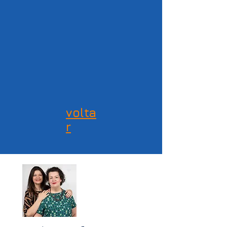
volta
r