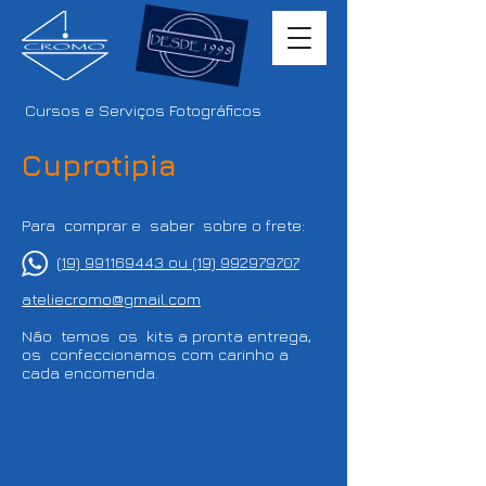
Cursos e Serviços Fotográficos
Cuprotipia
Para comprar e saber sobre o frete:
(19) 991169443 ou (19) 992979707
ateliecromo@gmail.com
Não temos os kits a pronta entrega,
os confeccionamos com carinho a
cada encomenda.
Kit para cuprotipia completão
Tonners extras