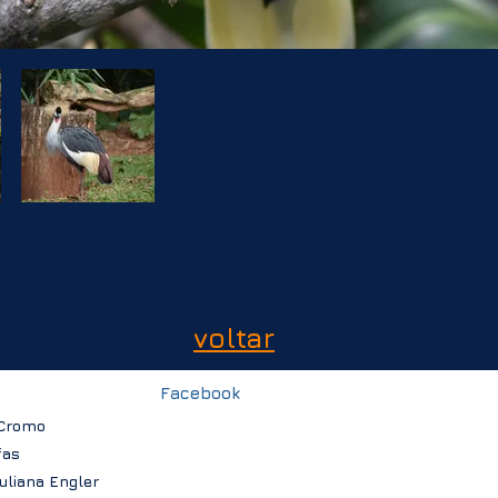
voltar
Facebook
a
 Cromo
fas
Juliana Engler