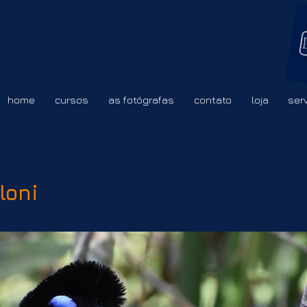
home
cursos
as fotógrafas
contato
loja
ser
loni