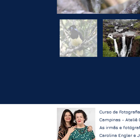
Curso de Fotografi
Campinas - Ateliê
As irmãs e fotógra
Carolina Engler e 