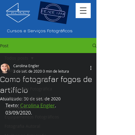
Cursos e Serviços Fotográficos
Post
Todos posts
Carolina Engler
Todos posts
3 de set. de 2020
3 min de leitura
Como fotografar fogos de
Mestres da Fotografia
artifício
Composição Fotográfica
Técnicas Fotográficas
Atualizado:
30 de set. de 2020
Texto: 
Carolina Engler
.
Iluminação
03/09/2020.
Equipamentos Fotográficos
Fotografia Autoral